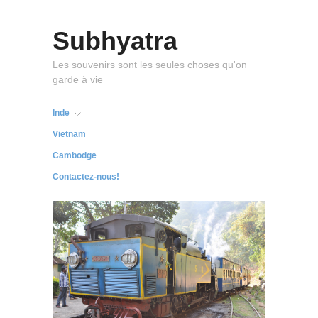
Subhyatra
Les souvenirs sont les seules choses qu'on
garde à vie
Inde
Vietnam
Cambodge
Contactez-nous!