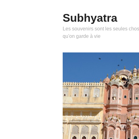
Subhyatra
Les souvenirs sont les seules cho
qu'on garde à vie