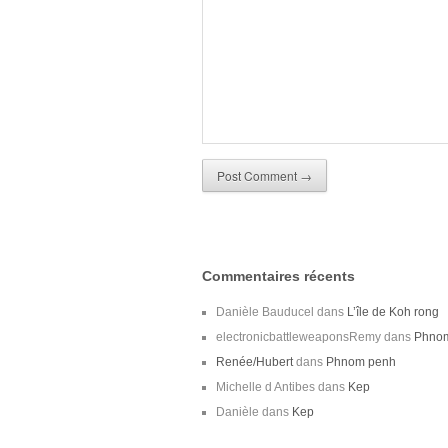
Commentaires récents
Danièle Bauducel
dans
L’île de Koh rong
electronicbattleweaponsRemy
dans
Phno
Renée/Hubert
dans
Phnom penh
Michelle d Antibes
dans
Kep
Danièle
dans
Kep