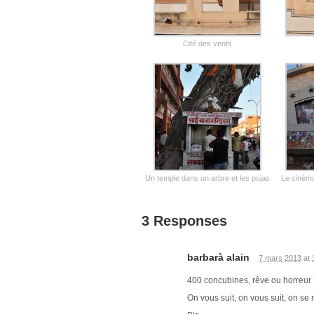
Cité des vents
Un temple dans un arbre et les pujas
Le cinéma
3 Responses
barbarà alain
7 mars 2013
at
400 concubines, rêve ou horreur
On vous suit, on vous suit, on se 