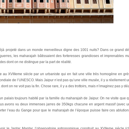
éjà projeté dans un monde merveilleux digne des 1001 nuits? Dans ce grand déser
e guerres, les maharajah bâtissaient des forteresses grandioses et imprenables
es dont on ne distingue par la part de réalité.
ite au XVIIIeme siècle par un urbaniste qui en fait une ville très homogène en grès
diale de l’UNESCO. Mais Jaipur n’est pas qu’une ville musée, il y a réellement une
 dont on ne voit pas la fin. Chose rare, il y a des trottoirs, mais n’imaginez pas y d
 palais toujours habité par la famille du maharajah de Jaipur. On ne visite que 
 nous avons vu deux immenses jarres de 350kgs chacune en argent massif (avec un
porter l’eau du Gange pour que le maharajah de l’époque puisse faire ces ablutio
oir le Jantar Mantar, l’observatoire astronomique construit au XVIIeme siècle (