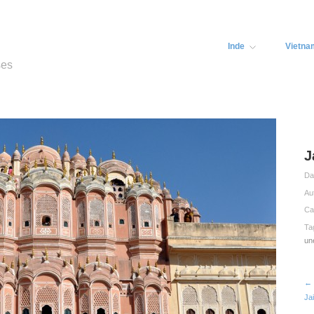
Inde
Vietna
ses
J
Da
Au
Ca
Ta
un
← F
Ja