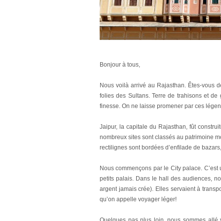
Bonjour à tous,
Nous voilà arrivé au Rajasthan. Êtes-vous d
folies des Sultans. Terre de trahisons et d
finesse. On ne laisse promener par ces légend
Jaipur, la capitale du Rajasthan, fût constru
nombreux sites sont classés au patrimoine mon
rectilignes sont bordées d’enfilade de bazars,
Nous commençons par le City palace. C’est un
petits palais. Dans le hall des audiences,
argent jamais crée). Elles servaient à trans
qu’on appelle voyager léger!
Quelques pas plus loin, nous sommes allé v