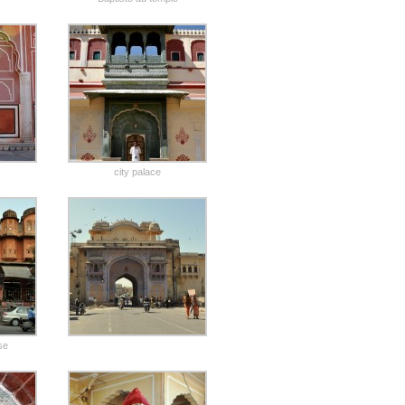
city palace
ose