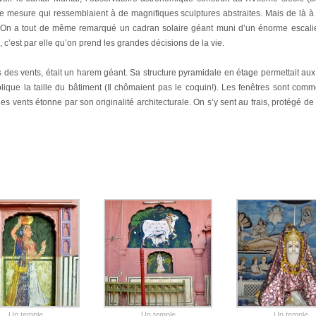
e mesure qui ressemblaient à de magnifiques sculptures abstraites. Mais de là à
. On a tout de même remarqué un cadran solaire géant muni d’un énorme escali
 c’est par elle qu’on prend les grandes décisions de la vie.
is des vents, était un harem géant. Sa structure pyramidale en étage permettait au
ique la taille du bâtiment (Il chômaient pas le coquin!). Les fenêtres sont com
es vents étonne par son originalité architecturale. On s’y sent au frais, protégé de
Un temple
Un temple
Un temple