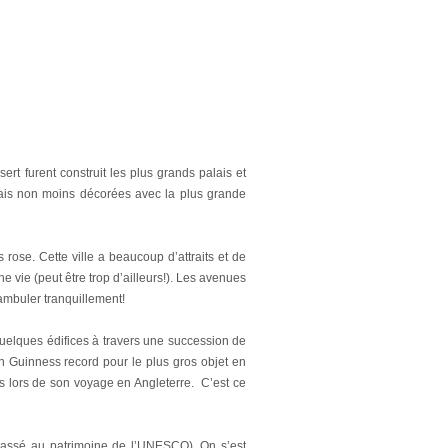
t furent construit les plus grands palais et
 mais non moins décorées avec la plus grande
 rose. Cette ville a beaucoup d’attraits et de
 vie (peut être trop d’ailleurs!). Les avenues
éambuler tranquillement!
quelques édifices à travers une succession de
 Guinness record pour le plus gros objet en
ns lors de son voyage en Angleterre. C’est ce
classé au patrimoine de l’UNESCO). On s’est