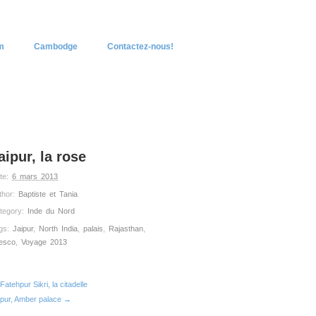
m
Cambodge
Contactez-nous!
aipur, la rose
te:
6 mars 2013
thor:
Baptiste et Tania
tegory:
Inde du Nord
gs:
Jaipur
,
North India
,
palais
,
Rajasthan
,
esco
,
Voyage 2013
atehpur Sikri, la citadelle
ipur, Amber palace →