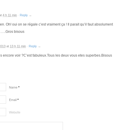
at
4 h 11 min
·
Reply
→
ien. Oh! oui on se régale c’est vraiment ça ! Il parait qu’il faut absolument
 …..Gros bisous
2013
at
13 h 11 min
·
Reply
→
s encore voir ?C’est fabuleux.Tous les deux vous etes superbes.Bisous
Name
*
Email
*
Website