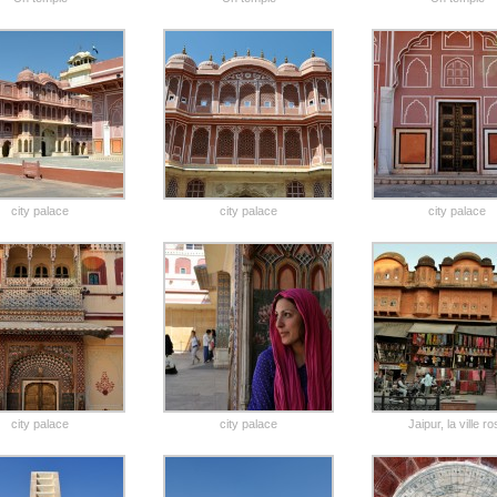
city palace
city palace
city palace
city palace
city palace
Jaipur, la ville r