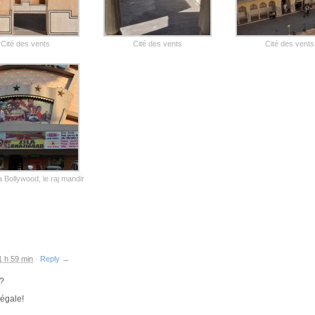
Cité des vents
Cité des vents
Cité des vents
 Bollywood, le raj mandir
1 h 59 min
·
Reply
→
 ?
régale!