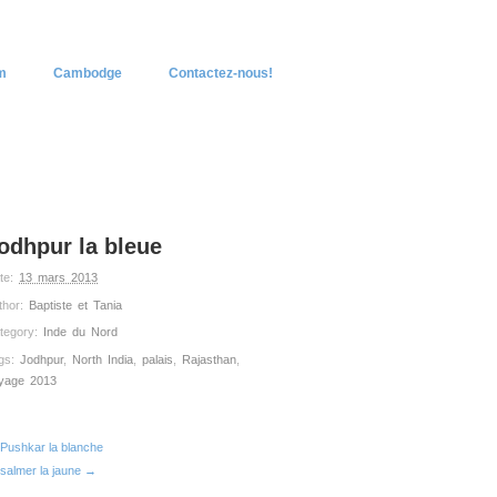
m
Cambodge
Contactez-nous!
odhpur la bleue
te:
13 mars 2013
thor:
Baptiste et Tania
tegory:
Inde du Nord
gs:
Jodhpur
,
North India
,
palais
,
Rajasthan
,
yage 2013
Pushkar la blanche
isalmer la jaune →