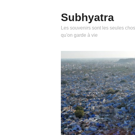
Subhyatra
Les souvenirs sont les seules cho
qu'on garde à vie