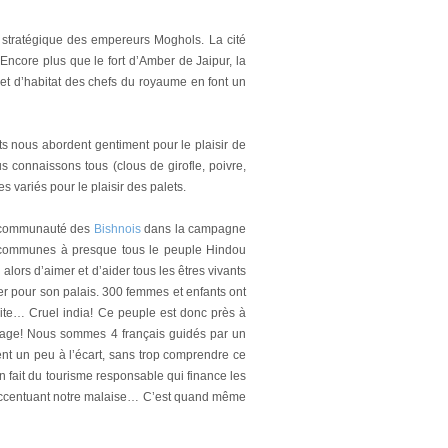
 stratégique des empereurs Moghols. La cité
 Encore plus que le fort d’Amber de Jaipur, la
et d’habitat des chefs du royaume en font un
 nous abordent gentiment pour le plaisir de
ous connaissons tous (clous de girofle, poivre,
s variés pour le plaisir des palets.
la communauté des
Bishnois
dans la campagne
ont communes à presque tous le peuple Hindou
alors d’aimer et d’aider tous les êtres vivants
er pour son palais. 300 femmes et enfants ont
uite… Cruel india! Ce peuple est donc près à
village! Nous sommes 4 français guidés par un
nt un peu à l’écart, sans trop comprendre ce
n fait du tourisme responsable qui finance les
, accentuant notre malaise… C’est quand même