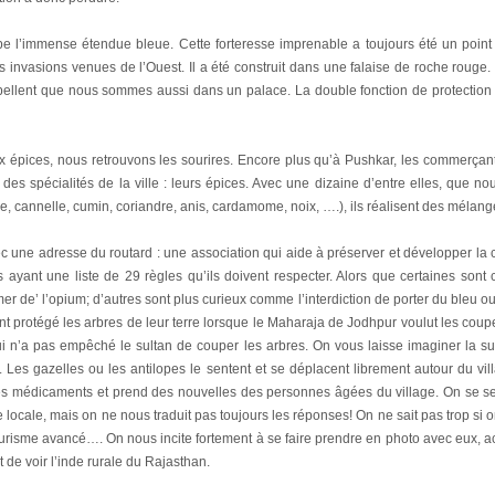
be l’immense étendue bleue. Cette forteresse imprenable a toujours été un point
es invasions venues de l’Ouest. Il a été construit dans une falaise de roche rouge.
ppellent que nous sommes aussi dans un palace. La double fonction de protection 
épices, nous retrouvons les sourires. Encore plus qu’à Pushkar, les commerçants
e des spécialités de la ville : leurs épices. Avec une dizaine d’entre elles, que n
e, cannelle, cumin, coriandre, anis, cardamome, noix, ….), ils réalisent des mélange
c une adresse du routard : une association qui aide à préserver et développer 
es ayant une liste de 29 règles qu’ils doivent respecter. Alors que certaines s
r de’ l’opium; d’autres sont plus curieux comme l’interdiction de porter du bleu ou 
t protégé les arbres de leur terre lorsque le Maharaja de Jodhpur voulut les coup
qui n’a pas empêché le sultan de couper les arbres. On vous laisse imaginer la s
ts. Les gazelles ou les antilopes le sentent et se déplacent librement autour du 
 des médicaments et prend des nouvelles des personnes âgées du village. On se se
 locale, mais on ne nous traduit pas toujours les réponses! On ne sait pas trop si o
voyeurisme avancé…. On nous incite fortement à se faire prendre en photo avec eux
de voir l’inde rurale du Rajasthan.