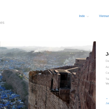
Inde
Vietna
ses
J
Da
Au
Ca
Ta
Vo
← 
Ja