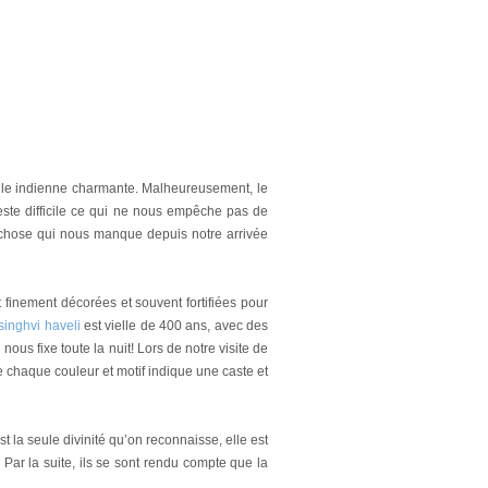
lle indienne charmante. Malheureusement, le
este difficile ce qui ne nous empêche pas de
 chose qui nous manque depuis notre arrivée
finement décorées et souvent fortifiées pour
singhvi haveli
est vielle de 400 ans, avec des
ous fixe toute la nuit! Lors de notre visite de
ue chaque couleur et motif indique une caste et
t la seule divinité qu’on reconnaisse, elle est
 Par la suite, ils se sont rendu compte que la