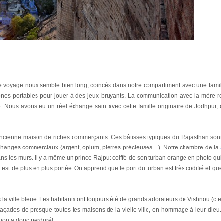
de voyage nous semble bien long, coincés dans notre compartiment avec une fami
phones portables pour jouer à des jeux bruyants. La communication avec la mère r
Nous avons eu un réel échange sain avec cette famille originaire de Jodhpur,
 ancienne maison de riches commerçants. Ces bâtisses typiques du Rajasthan sont 
échanges commerciaux (argent, opium, pierres précieuses…). Notre chambre de la
ans les murs. Il y a même un prince Rajput coiffé de son turban orange en photo qui n
ée est de plus en plus portée. On apprend que le port du turban est très codifié et q
s la ville bleue. Les habitants ont toujours été de grands adorateurs de Vishnou (c’es
façades de presque toutes les maisons de la vielle ville, en hommage à leur dieu.
ition a donc perduré!