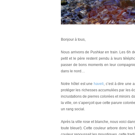
Bonjour à tous,
Nous arrivons de Pushkar en train. Les 6h 
petit et le père restent pendu à leurs télé
passer de bons moments en leur compagnie. 
dans le nord…
Notre hôtel est une
haveli
, c’est à dire une
protéger les richesses accumulées par les 
incrustations de pierres colorées et miroirs d
la ville, on s’aperçoit que cette parure color
un rang social.
Après la ville rose et blanche, nous voici dan
toute bleue!). Cette couleur arbore donc les 
couleur repoussait les moustiques, cette trad