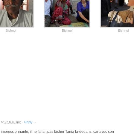
Bishnoi
Bishnoi
Bishnoi
at
22 h 10 min
·
Reply
→
t impressionnante, il ne fallait pas lâcher Tania là-dedans, car avec son