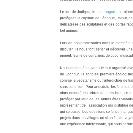
Le fort de Jodhpur, le
mehrangarh
, surplom
protégeait la capitale de l’époque, Jaipur, d
délicatesse des sculptures et des portes ra
fort unique.
Lors de nos promenades dans le marché aux 
discuter. Ils nous font sentir et découvrir un
piment, feuille de curry, noix de coco, muscad
Nous tentons à nouveau le tour organisé ave
de Jodhpur. Ils sont les premiers écologist
comme le végétarisme ou l’interdiction de fume
sans condition. Pour anecdote, les femmes on
alors entouré les arbres de leurs bras, ce 
protéger par leur vie les autres êtres vivan
représentant de l’association qui distribue
qui se passe. Les questions se font en langue
projets dans les villages où si on fait du 
une expérience intéressante, qui nous permet 