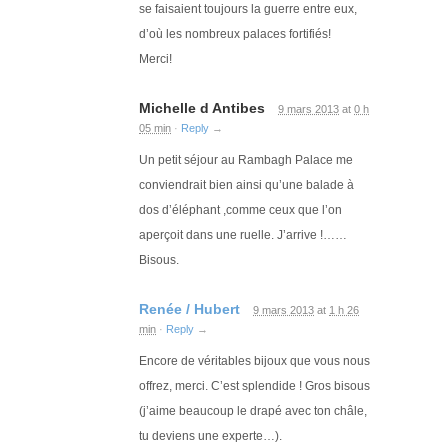
se faisaient toujours la guerre entre eux,
d’où les nombreux palaces fortifiés!
Merci!
Michelle d Antibes
9 mars 2013
at
0 h
05 min
·
Reply
→
Un petit séjour au Rambagh Palace me
conviendrait bien ainsi qu’une balade à
dos d’éléphant ,comme ceux que l’on
aperçoit dans une ruelle. J’arrive !……
Bisous.
Renée / Hubert
9 mars 2013
at
1 h 26
min
·
Reply
→
Encore de véritables bijoux que vous nous
offrez, merci. C’est splendide ! Gros bisous
(j’aime beaucoup le drapé avec ton châle,
tu deviens une experte…).