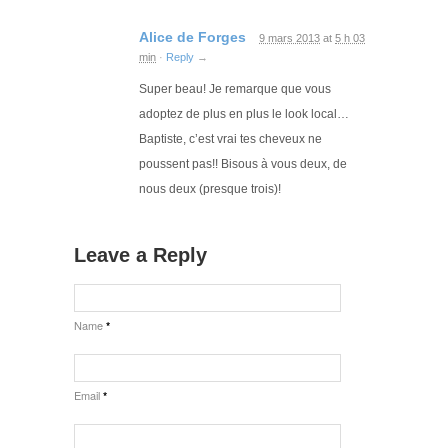
Alice de Forges
9 mars 2013
at
5 h 03
min
·
Reply
→
Super beau! Je remarque que vous
adoptez de plus en plus le look local…
Baptiste, c’est vrai tes cheveux ne
poussent pas!! Bisous à vous deux, de
nous deux (presque trois)!
Leave a Reply
Name
*
Email
*