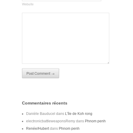
Website
Commentaires récents
Danièle Bauducel
dans
L’île de Koh rong
electronicbattleweaponsRemy
dans
Phnom penh
Renée/Hubert
dans
Phnom penh