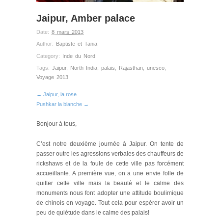
Jaipur, Amber palace
Date:
8 mars 2013
Author:
Baptiste et Tania
Category:
Inde du Nord
Tags:
Jaipur
,
North India
,
palais
,
Rajasthan
,
unesco
,
Voyage 2013
← Jaipur, la rose
Pushkar la blanche →
Bonjour à tous,
C’est notre deuxième journée à Jaipur. On tente de
passer outre les agressions verbales des chauffeurs de
rickshaws et de la foule de cette ville pas forcément
accueillante. A première vue, on a une envie folle de
quitter cette ville mais la beauté et le calme des
monuments nous font adopter une attitude boulimique
de chinois en voyage. Tout cela pour espérer avoir un
peu de quiétude dans le calme des palais!