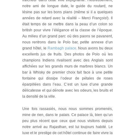
fraîcheur dans cette ville trépignante. Heureusement,
notre ami de longue date, le guide du routard, ne
lésine pas sur les bons plans (même si il a quelques
années de retard avec la réalité – Merci François!). Il
était temps de se mettre dans la peau d’un colon so
british pour vivre l’élégance et la classe de l’époque.
Au milieu d’un grand parc où des paons se pavanent,
nous rentrons dans le Polo bar, petite annexe d’un
grand hôtel, le
Rambagh palace
. Nous avons bu deux
excellents jus de fruits. Des photos de Polo où les
champions Indiens rivalisent avec des Anglais sont
affichées sur les grands murs de marbres blancs. Un
bar à Whisky de premier choix fait face à une petite
fontaine qui dissipe l’odeur de pétales de roses
éparpillées dans l’eau. C’est un luxe d’une grande
délicatesse et qui dénote avec les odeurs, les bruits et
la densité de la ville.
Une fois rassasiés, nous nous sommes promenés,
mine de rien, dans le palais. Ce palace là, bien qu’un
peu plus récent que ceux que nous visitons depuis
notre arrivé au Rajasthan, est lui toujours habité. Le
luxe et le prestige de cet hôtel continue de faire vivre la