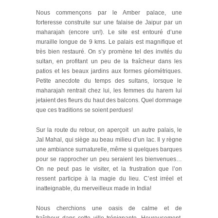
Nous commençons par le Amber palace, une
forteresse construite sur une falaise de Jaipur par un
maharajah (encore un!). Le site est entouré d’une
muraille longue de 9 kms. Le palais est magnifique et
très bien restauré. On s’y promène tel des invités du
sultan, en profitant un peu de la fraîcheur dans les
patios et les beaux jardins aux formes géométriques.
Petite anecdote du temps des sultans, lorsque le
maharajah rentrait chez lui, les femmes du harem lui
jetaient des fleurs du haut des balcons. Quel dommage
que ces traditions se soient perdues!
Sur la route du retour, on aperçoit un autre palais, le
Jal Mahal, qui siège au beau milieu d’un lac. Il y règne
une ambiance surnaturelle, même si quelques barques
pour se rapprocher un peu seraient les bienvenues…
On ne peut pas le visiter, et la frustration que l’on
ressent participe à la magie du lieu. C’est irréel et
inatteignable, du merveilleux made in India!
Nous cherchions une oasis de calme et de