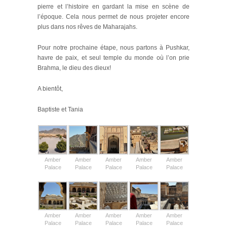
pierre et l’histoire en gardant la mise en scène de
l’époque. Cela nous permet de nous projeter encore
plus dans nos rêves de Maharajahs.
Pour notre prochaine étape, nous partons à Pushkar,
havre de paix, et seul temple du monde où l’on prie
Brahma, le dieu des dieux!
A bientôt,
Baptiste et Tania
Amber
Amber
Amber
Amber
Amber
Palace
Palace
Palace
Palace
Palace
Amber
Amber
Amber
Amber
Amber
Palace
Palace
Palace
Palace
Palace