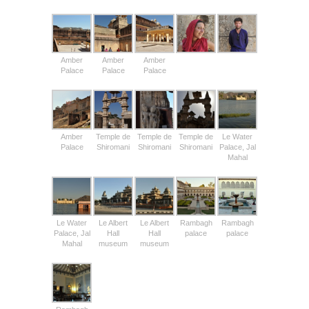
Amber
Amber
Amber
Palace
Palace
Palace
Amber
Temple de
Temple de
Temple de
Le Water
Palace
Shiromani
Shiromani
Shiromani
Palace, Jal
Mahal
Le Water
Le Albert
Le Albert
Rambagh
Rambagh
Palace, Jal
Hall
Hall
palace
palace
Mahal
museum
museum