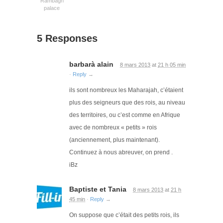
Rambagh
palace
5 Responses
barbarà alain
8 mars 2013
at
21 h 05 min
·
Reply
→
ils sont nombreux les Maharajah, c’étaient
plus des seigneurs que des rois, au niveau
des territoires, ou c’est comme en Afrique
avec de nombreux « petits » rois
(anciennement, plus maintenant).
Continuez à nous abreuver, on prend .
iBz
Baptiste et Tania
8 mars 2013
at
21 h
45 min
·
Reply
→
On suppose que c’était des petits rois, ils