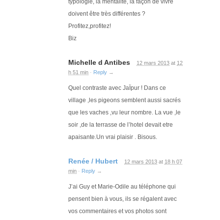
typologie, la mentalité, la façon de vivre
doivent être très différentes ?
Profitez,profitez!
Biz
Michelle d Antibes
12 mars 2013
at
12
h 51 min
·
Reply
→
Quel contraste avec JaÏpur ! Dans ce
village ,les pigeons semblent aussi sacrés
que les vaches ,vu leur nombre. La vue ,le
soir ,de la terrasse de l’hotel devait etre
apaisante.Un vrai plaisir . Bisous.
Renée / Hubert
12 mars 2013
at
18 h 07
min
·
Reply
→
J’ai Guy et Marie-Odile au téléphone qui
pensent bien à vous, ils se régalent avec
vos commentaires et vos photos sont