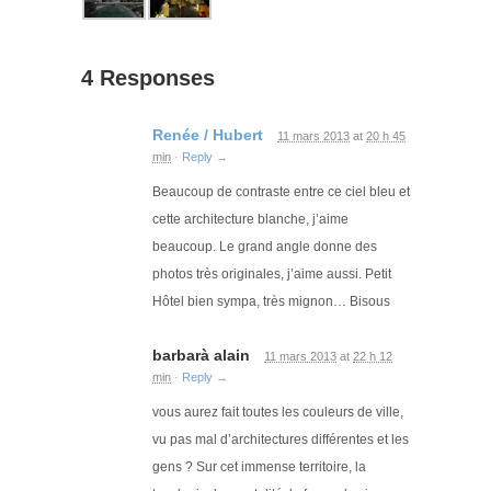
4 Responses
Renée / Hubert
11 mars 2013
at
20 h 45
min
·
Reply
→
Beaucoup de contraste entre ce ciel bleu et
cette architecture blanche, j’aime
beaucoup. Le grand angle donne des
photos très originales, j’aime aussi. Petit
Hôtel bien sympa, très mignon… Bisous
barbarà alain
11 mars 2013
at
22 h 12
min
·
Reply
→
vous aurez fait toutes les couleurs de ville,
vu pas mal d’architectures différentes et les
gens ? Sur cet immense territoire, la