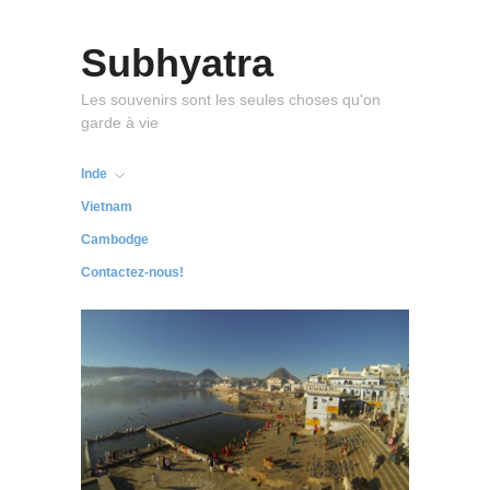
Subhyatra
Les souvenirs sont les seules choses qu'on
garde à vie
Inde
Vietnam
Cambodge
Contactez-nous!