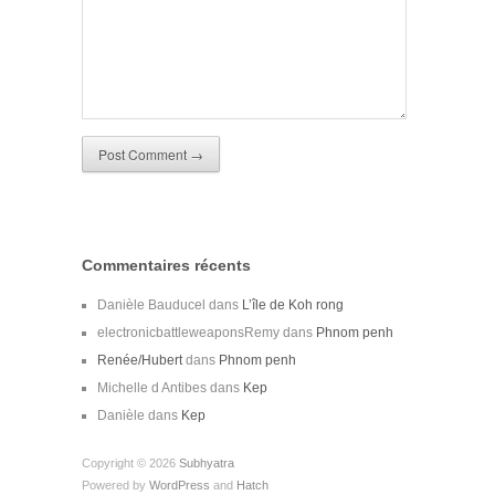
Commentaires récents
Danièle Bauducel
dans
L’île de Koh rong
electronicbattleweaponsRemy
dans
Phnom penh
Renée/Hubert
dans
Phnom penh
Michelle d Antibes
dans
Kep
Danièle
dans
Kep
Copyright © 2026
Subhyatra
Powered by
WordPress
and
Hatch