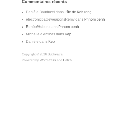
Commentaires récents
Danièle Bauducel
dans
L’île de Koh rong
electronicbattleweaponsRemy
dans
Phnom penh
Renée/Hubert
dans
Phnom penh
Michelle d Antibes
dans
Kep
Danièle
dans
Kep
Copyright © 2026
Subhyatra
Powered by
WordPress
and
Hatch