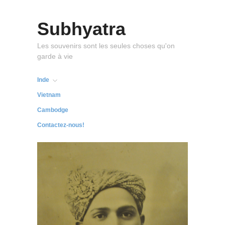
Subhyatra
Les souvenirs sont les seules choses qu'on
garde à vie
Inde
Vietnam
Cambodge
Contactez-nous!