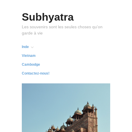
Subhyatra
Les souvenirs sont les seules choses qu'on
garde à vie
Inde
Vietnam
Cambodge
Contactez-nous!