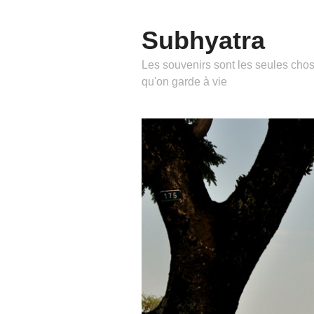
Subhyatra
Les souvenirs sont les seules cho
qu'on garde à vie