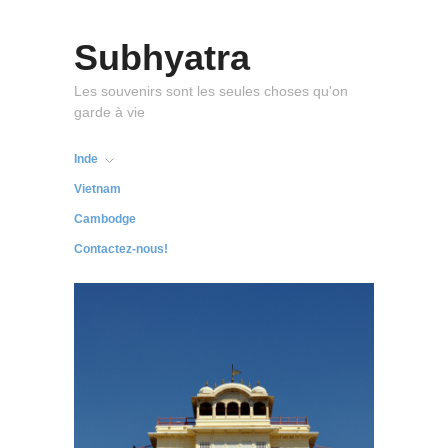
Subhyatra
Les souvenirs sont les seules choses qu'on
garde à vie
Inde
Vietnam
Cambodge
Contactez-nous!