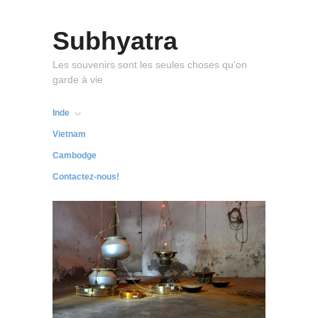
Subhyatra
Les souvenirs sont les seules choses qu'on
garde à vie
Inde
Vietnam
Cambodge
Contactez-nous!