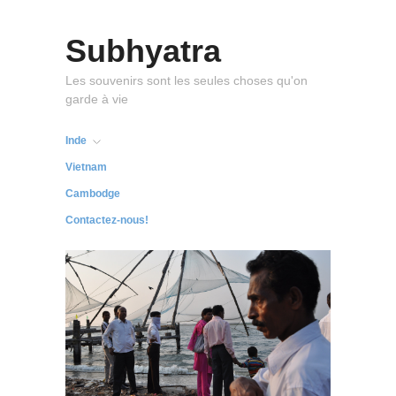
Subhyatra
Les souvenirs sont les seules choses qu'on
garde à vie
Inde
Vietnam
Cambodge
Contactez-nous!