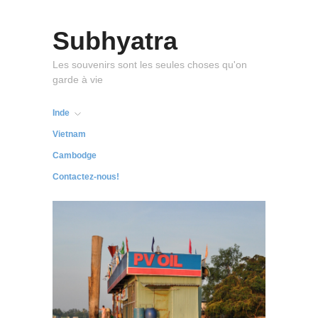
Subhyatra
Les souvenirs sont les seules choses qu'on
garde à vie
Inde
Vietnam
Cambodge
Contactez-nous!