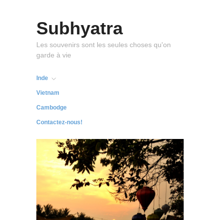
Subhyatra
Les souvenirs sont les seules choses qu'on
garde à vie
Inde
Vietnam
Cambodge
Contactez-nous!