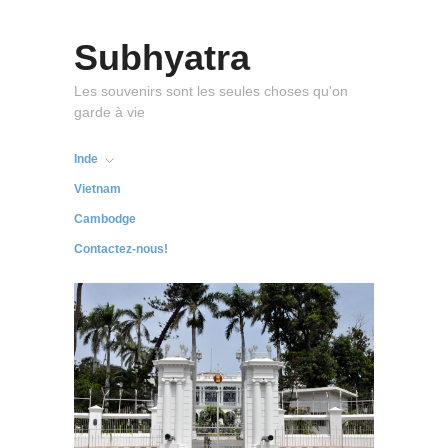
Subhyatra
Les souvenirs sont les seules choses qu'on
garde à vie
Inde
Vietnam
Cambodge
Contactez-nous!