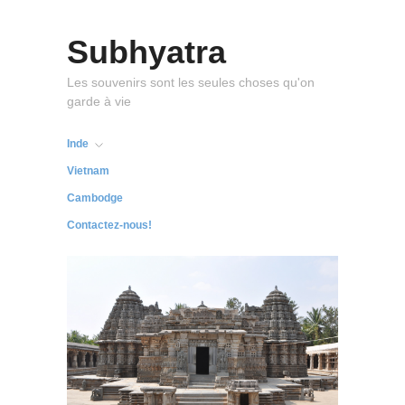
Subhyatra
Les souvenirs sont les seules choses qu'on
garde à vie
Inde
Vietnam
Cambodge
Contactez-nous!