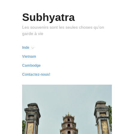
Subhyatra
Les souvenirs sont les seules choses qu'on
garde à vie
Inde
Vietnam
Cambodge
Contactez-nous!