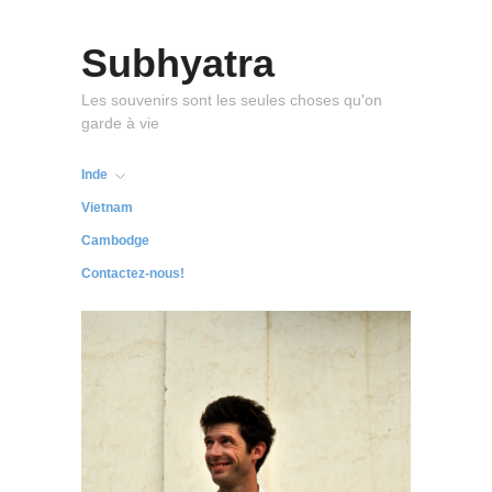
Subhyatra
Les souvenirs sont les seules choses qu'on
garde à vie
Inde
Vietnam
Cambodge
Contactez-nous!