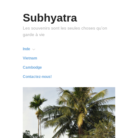
Subhyatra
Les souvenirs sont les seules choses qu'on
garde à vie
Inde
Vietnam
Cambodge
Contactez-nous!