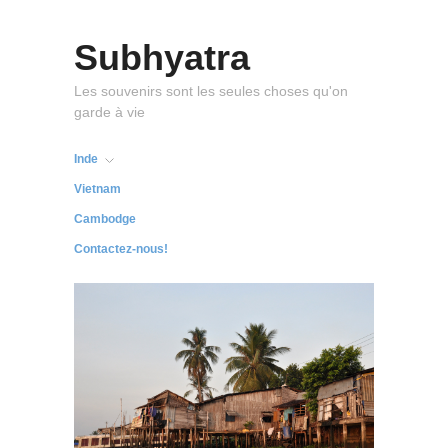
Subhyatra
Les souvenirs sont les seules choses qu'on
garde à vie
Inde
Vietnam
Cambodge
Contactez-nous!